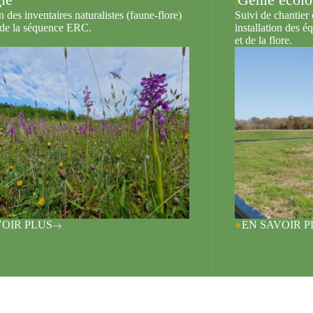
n des inventaires naturalistes (faune-flore)
Suivi de chantier 
t de la séquence ERC.
installation des é
et de la flore.
VOIR PLUS
EN SAVOIR P