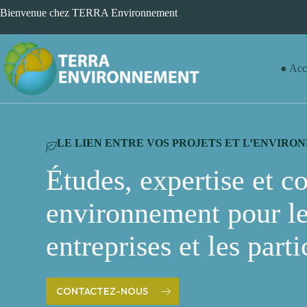
Passer
Bienvenue chez TERRA Environnement
au
contenu
Acc
LE LIEN ENTRE VOS PROJETS ET L’ENVIR
Études, expertise et c
environnement pour les
entreprises et les parti
CONTACTEZ-NOUS