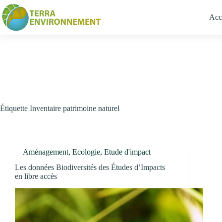
Passer
Bienvenue chez TERRA Environnement
au
Acc
contenu
Étiquette
Inventaire patrimoine naturel
Aménagement
,
Ecologie
,
Etude d'impact
Les données Biodiversités des Études d’Impacts
en libre accès