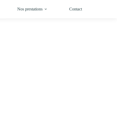
contact@terra-environnement.fr
06 71 14 67 55
Nos prestations
Contact